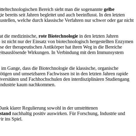
itteltechnologischen Bereich sieht man die sogenannte
gelbe
e bereits seit Jahren begleitet und auch beeinflusst. In den letzten
stellen, welche durch klassische Verfahren nur schwer oder gar nicht
at die medizinische,
rote Biotechnologie
in den letzten Jahren
ist nicht nur der Einsatz von biotechnologisch hergestellten Enzymen
se der therapeutischen Antikörper hat ihren Weg in die Bereiche
heitsauslösende Wirkungen. In Verbindung mit dem Immunsystem
s im Gange, dass die Biotechnologie die klassische, organische
tigen und umsetzbaren Fachwissen ist in den letzten Jahren rapide
iversitäten und Fachhochschulen den interdisziplinären Studiengang
r Industrie kaum nachkommen.
ank klarer Regulierung sowohl in der umstrittenen
stand
nachhaltig positiv auswirken. Für Forschung, Industrie und
r ins Spiel.