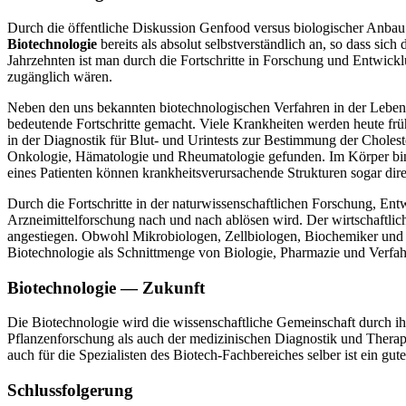
Durch die öffentliche Diskussion Genfood versus biologischer Anbau 
Biotechnologie
bereits als absolut selbstverständlich an, so dass sich
Jahrzehnten ist man durch die Fortschritte in Forschung und Entwick
zugänglich wären.
Neben den uns bekannten biotechnologischen Verfahren in der Lebens
bedeutende Fortschritte gemacht. Viele Krankheiten werden heute frü
in der Diagnostik für Blut- und Urintests zur Bestimmung der Choles
Onkologie, Hämatologie und Rheumatologie gefunden. Im Körper bin
eines Patienten können krankheitsverursachende Strukturen sogar dire
Durch die Fortschritte in der naturwissenschaftlichen Forschung, Entw
Arzneimittelforschung nach und nach ablösen wird. Der wirtschaftli
angestiegen. Obwohl Mikrobiologen, Zellbiologen, Biochemiker und Ve
Biotechnologie als Schnittmenge von Biologie, Pharmazie und Verfah
Biotechnologie — Zukunft
Die Biotechnologie wird die wissenschaftliche Gemeinschaft durch i
Pflanzenforschung als auch der medizinischen Diagnostik und Therapi
auch für die Spezialisten des Biotech-Fachbereiches selber ist ein gu
Schlussfolgerung