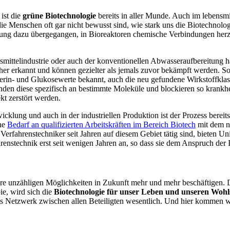
ist die
grüne Biotechnologie
bereits in aller Munde. Auch im lebensm
 die Menschen oft gar nicht bewusst sind, wie stark uns die Biotechnologi
lung dazu übergegangen, in Bioreaktoren chemische Verbindungen herzu
mittelindustrie oder auch der konventionellen Abwasseraufbereitung h
her erkannt und können gezielter als jemals zuvor bekämpft werden. So 
terin- und Glukosewerte bekannt, auch die neu gefundene Wirkstoffklas
den diese spezifisch an bestimmte Moleküle und blockieren so krank
kt zerstört werden.
icklung und auch in der industriellen Produktion ist der Prozess bereit
che
Bedarf an qualifizierten Arbeitskräften im Bereich Biotech
mit dem nö
rfahrenstechniker seit Jahren auf diesem Gebiet tätig sind, bieten Un
renstechnik erst seit wenigen Jahren an, so dass sie dem Anspruch de
hre unzähligen Möglichkeiten in Zukunft mehr und mehr beschäftigen. D
e, wird sich die
Biotechnologie für unser Leben und unseren Wohl
tes Netzwerk zwischen allen Beteiligten wesentlich. Und hier kommen wi